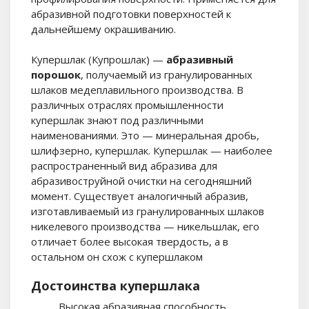
абразивной подготовки поверхностей к
дальнейшему окрашиванию.
Купершлак (Купрошлак) —
абразивный
порошок
, получаемый из гранулированных
шлаков медеплавильного производства. В
различных отраслях промышленности
купершлак знают под различными
наименованиями. Это — минеральная дробь,
шлифзерно, купершлак. Купершлак — наиболее
распространенный вид абразива для
абразивоструйной очистки на сегодняшний
момент. Существует аналогичный абразив,
изготавливаемый из гранулированных шлаков
никелевого производства — никельшлак, его
отличает более высокая твердость, а в
остальном он схож с купершлаком
Достоинства купершлака
Высокая абразивная способность