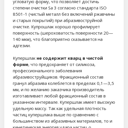
угловатую форму, что позволяет достичь
степени очистки Sa 3 согласно стандарта ISO
8501-1 (чистый металл без включений ржавчины
и старых покрытий) при абразивоструйной
очистке. Купрошлак хорошо профилирует
поверхность (шероховатость поверхности 20—
140 мкм), что благоприятно сказывается на
адгезии.
Купершлак
не содержит кварц в чистой
форме
, что предохраняет от силикоза,
профессионального заболевания
абразивоструйщиков. Фракционный состав
гранул абразива колеблется в пределах 0,1—3,5
мм, и по желанию заказчика производитель
изготавливает любой фракционный состав в
указанном интервале. Купершлак имеет высокую
удельную массу. Так как удельная плотность
частиц купершлака выше по сравнению с
большинством из абразивных материалов, то и
кинетическая энергия удара частиц о