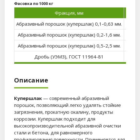
Фасовка по 1000 кг
Фракция, мм
до 500
Абразивный порошок (купершлак) 0,1-0,63 мм.
—
Абразивный порошок (купершлак) 0,2-1,6 мм.
—
Абразивный порошок (купершлак) 0,5-2,5 мм.
—
Дробь (УЭМЗ), ГОСТ 11964-81
—
Описание
Купершлак
— современный абразивный
порошок, позволяющий легко удалять стойкие
загрязнения, прокатную окалину, продукты
коррозии. Купершлак подходит для
высокопроизводительной абразивной очистки
стали и бетона, для равномерного
профилирования поверхности. Применяется для