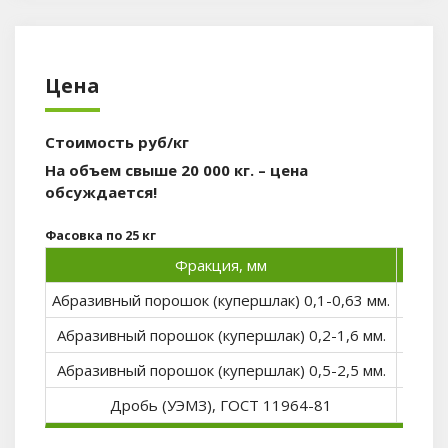
Цена
Стоимость руб/кг
На объем свыше 20 000 кг. – цена
обсуждается!
Фасовка по 25 кг
Фракция, мм
до 500
Абразивный порошок (купершлак) 0,1-0,63 мм.
21
Абразивный порошок (купершлак) 0,2-1,6 мм.
21
Абразивный порошок (купершлак) 0,5-2,5 мм.
21
Дробь (УЭМЗ), ГОСТ 11964-81
—