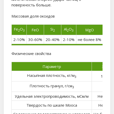
поверхность больше.
Массовая доля оксидов
Fe
O
Si
Al
O
FeO
MgO
Ca
2
3
2
2
3
2-10%
30-60%
20-40%
2-10%
не более 8%
6-10
Физические свойства
Параметр
Значе
Насыпная плотность, кг/м
1400-1
3
Плотность гранул, г/см
3,2-3
3
Удельная электропроводимость, мСм/м
Не более
Твердость по шкале Мооса
Не мене
Содержание водорастворимых хлоридов
Не более 