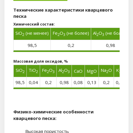
Технические характеристики кварцевого
песка
Химический состав:
SiO
(не менее)
Fe
O
(не более)
Al
O
(не более)
2
2
3
2
3
98,5
0,2
0,98
Массовая доля оксидов, %
SiO
TiO
Fe
O
Al
O
Na
O
K
O
CaO
MgO
L
2
2
2
3
2
3
2
2
98,5
0,04
0,2
0,98
0,08
0,13
0,2
0,44
0
Физико-химические особенности
кварцевого песка:
Высокая пористость