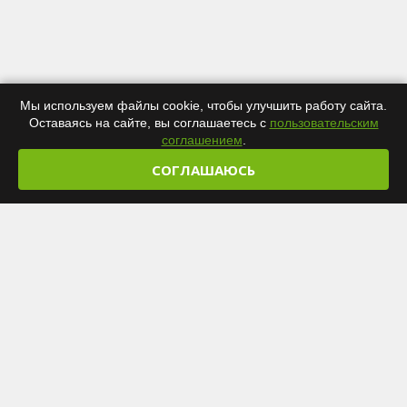
Мы используем файлы cookie, чтобы улучшить работу сайта.
Оставаясь на сайте, вы соглашаетесь с
пользовательским
соглашением
.
СОГЛАШАЮСЬ
+7 (812) 346-59-07
kwarc-sand@copia.su
г. Санкт-Петербург
ул. Хрустальная 27, офис 9