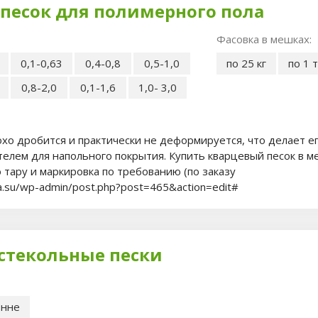
песок для полимерного пола
Фасовка в мешках:
0,1-0,63
0,4-0,8
0,5-1,0
по 25 кг
по 1 
0,8-2,0
0,1-1,6
1,0- 3,0
хо дробится и практически не деформируется, что делает е
елем для напольного покрытия. Купить кварцевый песок в м
 тару и маркировка по требованию (по заказу
ia.su/wp-admin/post.php?post=465&action=edit#
стекольные пески
онне