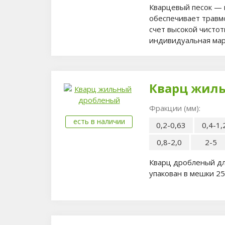
Кварцевый песок — 
обеспечивает травм
счет высокой чистот
индивидуальная ма
Кварц жил
Фракции (мм):
есть в наличии
0,2-0,63
0,4-1,
0,8-2,0
2-5
Кварц дробленый дл
упакован в мешки 25