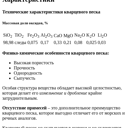
Технические характеристики кварцевого песка
Массовая доля оксидов, %
SiO
TiO
Fe
O
Al
O
Na
O
K
O
Li
O
CaO
MgO
2
2
2
3
2
3
2
2
2
98,98
следы
0,075
0,17
0,33
0,21
0,08
0,025
0,03
Физико-химические особенности кварцевого песка:
Высокая пористость
Прочность
Однородность
Сыпучесть
Особая структура вещества обладает высокой целостностью,
которая делает его
измельчение и дробление
крайне
затруднительным.
Отсутствие примесей
– это дополнительное преимущество
кварцевого песка, которое выгодно отличает его от морских и
речных аналогов.
Кварцевый песок не скатывается в шарики и не склеивается